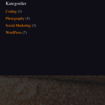
Kategoriler
Coding
(3)
Photography
(5)
Social Marketing
(3)
WordPress
(7)