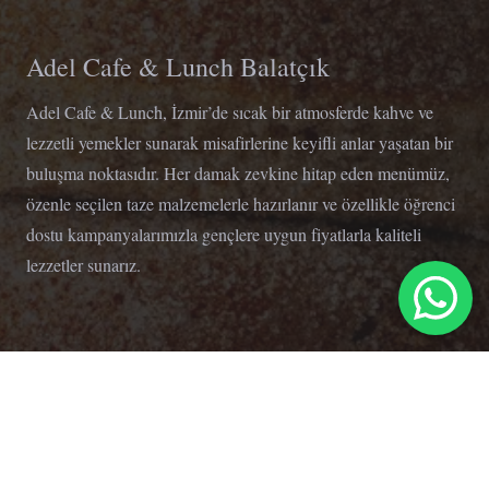
Adel Cafe & Lunch Balatçık
Adel Cafe & Lunch, İzmir’de sıcak bir atmosferde kahve ve
lezzetli yemekler sunarak misafirlerine keyifli anlar yaşatan bir
buluşma noktasıdır. Her damak zevkine hitap eden menümüz,
özenle seçilen taze malzemelerle hazırlanır ve özellikle öğrenci
dostu kampanyalarımızla gençlere uygun fiyatlarla kaliteli
lezzetler sunarız.
İletişim
info@adelcafelunch.com