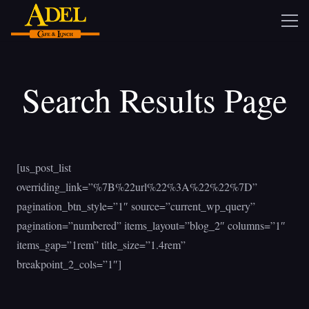
Search Results Page
[us_post_list
overriding_link=”%7B%22url%22%3A%22%22%7D”
pagination_btn_style=”1″ source=”current_wp_query”
pagination=”numbered” items_layout=”blog_2″ columns=”1″
items_gap=”1rem” title_size=”1.4rem”
breakpoint_2_cols=”1″]