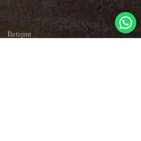
İletişim
info@adelcafelunch.com
‪+90 507 756 27 14‬
Balatçık, 8788. Sk no:7/A, 35035 Çiğli/İzmir
© Adel Cafe & Lunch Balatçık